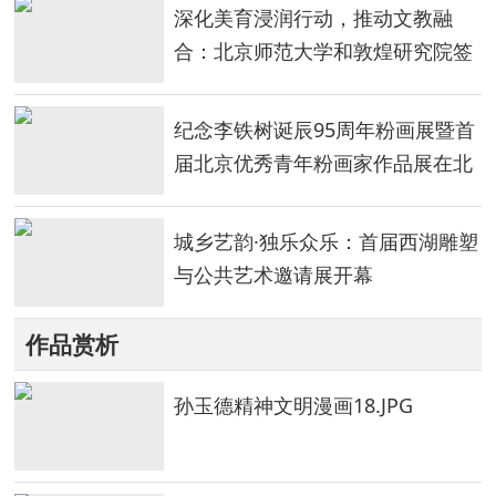
深化美育浸润行动，推动文教融
合：北京师范大学和敦煌研究院签
署合作协议
纪念李铁树诞辰95周年粉画展暨首
届北京优秀青年粉画家作品展在北
京开幕
城乡艺韵·独乐众乐：首届西湖雕塑
与公共艺术邀请展开幕
作品赏析
孙玉德精神文明漫画18.JPG