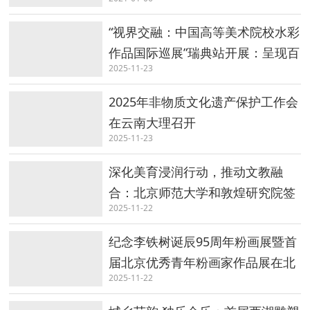
“视界交融：中国高等美术院校水彩
作品国际巡展”瑞典站开展：呈现百
2025-11-23
年中国水彩的当代嬗变
2025年非物质文化遗产保护工作会
在云南大理召开
2025-11-23
深化美育浸润行动，推动文教融
合：北京师范大学和敦煌研究院签
2025-11-22
署合作协议
纪念李铁树诞辰95周年粉画展暨首
届北京优秀青年粉画家作品展在北
2025-11-22
京开幕