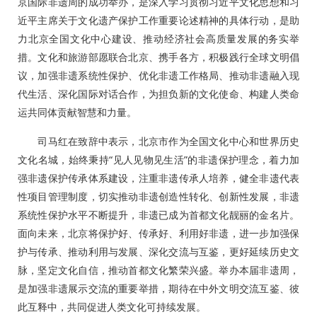
京国际非遗周的成功举办，是深入学习贯彻习近平文化思想和习
近平主席关于文化遗产保护工作重要论述精神的具体行动，是助
力北京全国文化中心建设、推动经济社会高质量发展的务实举
措。文化和旅游部愿联合北京、携手各方，积极践行全球文明倡
议，加强非遗系统性保护、优化非遗工作格局、推动非遗融入现
代生活、深化国际对话合作，为担负新的文化使命、构建人类命
运共同体贡献智慧和力量。
司马红在致辞中表示，北京市作为全国文化中心和世界历史
文化名城，始终秉持“见人见物见生活”的非遗保护理念，着力加
强非遗保护传承体系建设，注重非遗传承人培养，健全非遗代表
性项目管理制度，切实推动非遗创造性转化、创新性发展，非遗
系统性保护水平不断提升，非遗已成为首都文化靓丽的金名片。
面向未来，北京将保护好、传承好、利用好非遗，进一步加强保
护与传承、推动利用与发展、深化交流与互鉴，更好延续历史文
脉，坚定文化自信，推动首都文化繁荣兴盛。举办本届非遗周，
是加强非遗展示交流的重要举措，期待在中外文明交流互鉴、彼
此互释中，共同促进人类文化可持续发展。