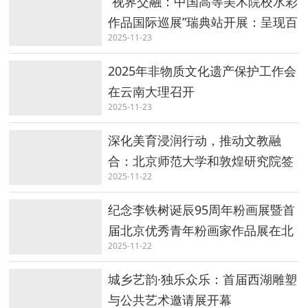
“视界交融：中国高等美术院校水彩
作品国际巡展”瑞典站开展：呈现百
2025-11-23
年中国水彩的当代嬗变
2025年非物质文化遗产保护工作会
在云南大理召开
2025-11-23
深化美育浸润行动，推动文教融
合：北京师范大学和敦煌研究院签
2025-11-22
署合作协议
纪念李铁树诞辰95周年粉画展暨首
届北京优秀青年粉画家作品展在北
2025-11-22
京开幕
城乡艺韵·独乐众乐：首届西湖雕塑
与公共艺术邀请展开幕