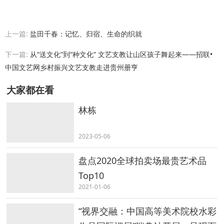
上一篇:
盐田千春：记忆、归宿、生命的织就
下一篇:
从“送文化”到“种文化” 文艺支教让山区孩子舞起来——招联•
中国文艺网乡村振兴文艺支教走进贵州册亨
大家都在看
林栋
2023-05-06
盘点2020全球拍卖场最贵艺术品
Top10
2021-01-06
“视界交融：中国高等美术院校水彩