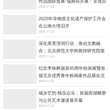
作品国际巡展”瑞典站开展：呈现百
2025-11-23
年中国水彩的当代嬗变
2025年非物质文化遗产保护工作会
在云南大理召开
2025-11-23
深化美育浸润行动，推动文教融
合：北京师范大学和敦煌研究院签
2025-11-22
署合作协议
纪念李铁树诞辰95周年粉画展暨首
届北京优秀青年粉画家作品展在北
2025-11-22
京开幕
城乡艺韵·独乐众乐：首届西湖雕塑
与公共艺术邀请展开幕
2025-11-22