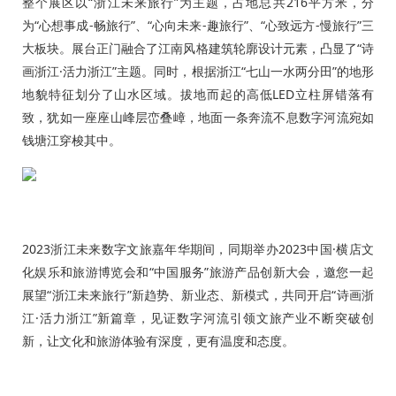
整个展区以“浙江未来旅行”为主题，占地总共216平方米，分
为“心想事成-畅旅行”、“心向未来-趣旅行”、“心致远方-慢旅行”三
大板块。展台正门融合了江南风格建筑轮廓设计元素，凸显了“诗
画浙江·活力浙江”主题。同时，根据浙江“七山一水两分田”的地形
地貌特征划分了山水区域。拔地而起的高低LED立柱屏错落有
致，犹如一座座山峰层峦叠嶂，地面一条奔流不息数字河流宛如
钱塘江穿梭其中。
2023浙江未来数字文旅嘉年华期间，同期举办2023中国·横店文
化娱乐和旅游博览会和“中国服务”旅游产品创新大会，邀您一起
展望“浙江未来旅行”新趋势、新业态、新模式，共同开启“诗画浙
江·活力浙江”新篇章，见证数字河流引领文旅产业不断突破创
新，让文化和旅游体验有深度，更有温度和态度。